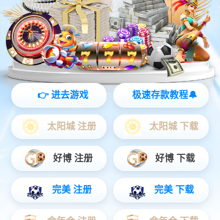
星空电竞-真快乐APP和国美电器惠民消
费月满载惊喜而来
尽人皆知，消费作为拉动经济增加的 三驾马车 之
一，是中国经济成长的最年夜鞭策力。为贯彻落实
国度 十四
2026-08-07