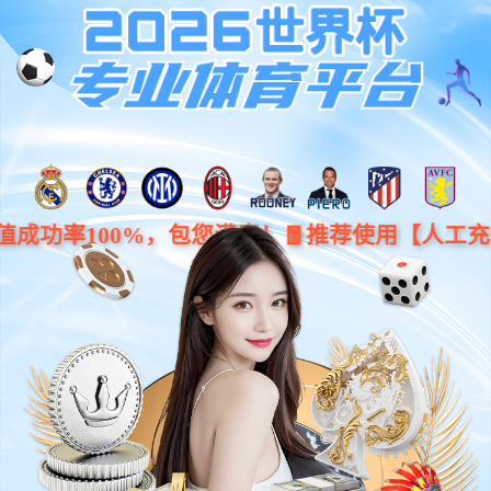
Menu
新闻中心