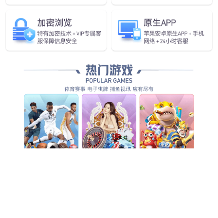
星空电竞-直击全国两会 全国人大代表周云杰
连续六年关注这个领域
新闻中心 | 2026-08-10