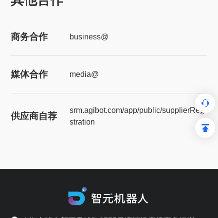
商务合作
business@
媒体合作
media@
srm.agibot.com/app/public/supplierRegi
供应商自荐
stration