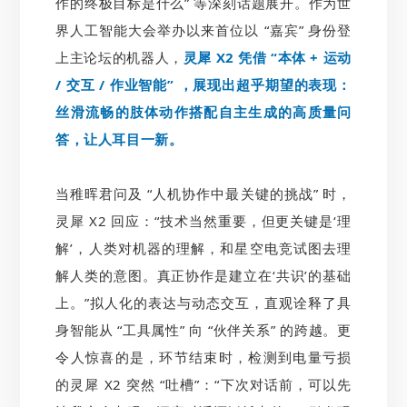
作的终极目标是什么” 等深刻话题展开。作为世
界人工智能大会举办以来首位以 “嘉宾” 身份登
上主论坛的机器人，
灵犀 X2 凭借 “本体 + 运动
/ 交互 / 作业智能” ，展现出超乎期望的表现：
丝滑流畅的肢体动作搭配自主生成的高质量问
答，让人耳目一新。
当稚晖君问及 “人机协作中最关键的挑战” 时，
灵犀 X2 回应：“技术当然重要，但更关键是‘理
解’，人类对机器的理解，和星空电竞试图去理
解人类的意图。真正协作是建立在‘共识’的基础
上。”拟人化的表达与动态交互，直观诠释了具
身智能从 “工具属性” 向 “伙伴关系” 的跨越。更
令人惊喜的是，环节结束时，检测到电量亏损
的灵犀 X2 突然 “吐槽”：“下次对话前，可以先