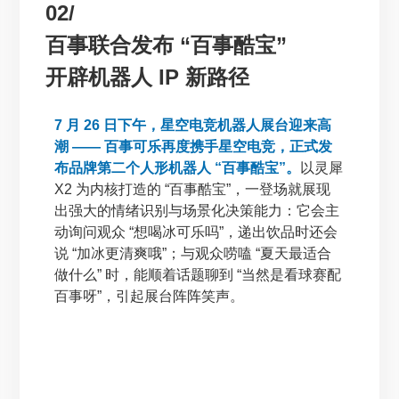
02/
百事联合发布 “百事酷宝”
开辟机器人 IP 新路径
7 月 26 日下午，星空电竞机器人展台迎来高
潮 —— 百事可乐再度携手星空电竞，正式发
布品牌第二个人形机器人 “百事酷宝”。
以灵犀
X2 为内核打造的 “百事酷宝”，一登场就展现
出强大的情绪识别与场景化决策能力：它会主
动询问观众 “想喝冰可乐吗”，递出饮品时还会
说 “加冰更清爽哦”；与观众唠嗑 “夏天最适合
做什么” 时，能顺着话题聊到 “当然是看球赛配
百事呀”，引起展台阵阵笑声。