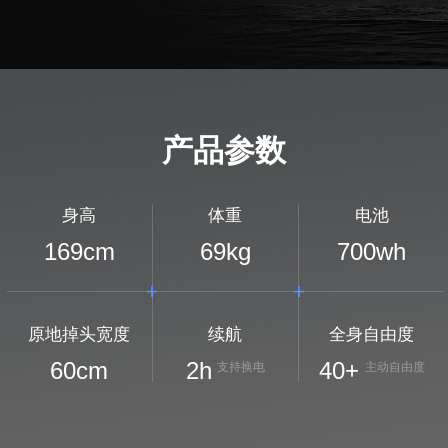
产品参数
身高
体重
电池
169
cm
69
kg
700
wh
原地掉头宽度
续航
全身自由度
60
cm
2
h
40+
支持换电
主动自由度