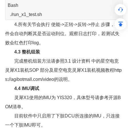
Bash
./run_x1_test.sh
4.所有关节会执行 使能->正转->反转->停止 步骤，软
件会自动判断其是否运动到位。观察日志打印，若测试失
败会红色打印log。
4.3 整机组装
完成整机组装方法请参照3.1 设计资料 中的星空电竞
灵犀X1装机SOP 部分及星空电竞灵犀X1装机视频教程http
s://agibotmall.com/video的说明。
4.4 IMU调试
灵犀X1使用的IMU为 YIS320，具体型号请参考开源B
OM清单。
目前软件中只启用了下肢DCU所连接的IMU，只连接
一个下肢IMU即可。